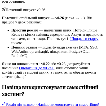
розгортанням.
Поточний випуск: v0.26
Поточний стабільний випуск —
v0.26
(гілка
). Він
main
працює у двох режимах:
Простий режим
— найлегший шлях. Потрібні лише
Redis та кілька змінних середовища. Акаунти працюють
так само, як і завжди. Почніть тут із
Швидкого старту
нижче.
Повний режим
— додає функції акаунта (MFA, SSO,
WebAuthn, організації), підкріплені PostgreSQL і
RabbitMQ.
Якщо ви оновлюєтеся з v0.22 або v0.23, дотримуйтеся
посібника
Оновлення до v0.24+
, який охоплює зміни
конфігурації та моделі даних, а також те, як обрати режим
автентифікації.
Навіщо використовувати самостійний
хостинг?
Розділ під назвою «Навіщо використовувати самостійний