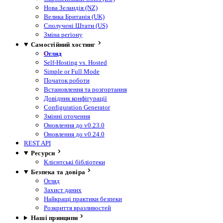
Нова Зеландія (NZ)
Велика Британія (UK)
Сполучені Штати (US)
Зміна регіону
Самостійний хостинг
Огляд
Self-Hosting vs. Hosted
Simple or Full Mode
Початок роботи
Встановлення та розгортання
Довідник конфігурації
Configuration Generator
Змінні оточення
Оновлення до v0.23.0
Оновлення до v0.24.0
REST API
Ресурси
Клієнтські бібліотеки
Безпека та довіра
Огляд
Захист даних
Найкращі практики безпеки
Розкриття вразливостей
Наші принципи