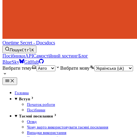
Onetime Secret - Docs
docs
Пошук
Ctrl
K
Посібники
API
Самостійний хостинг
Блог
BlueSky
GitHub
Вибрати тему
Вибрати мову
Головна
Вступ
Початок роботи
Посібники
Таємні посилання
Огляд
Чому варто використовувати таємні посилання
Випадки використання