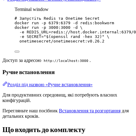
Terminal window
# Запустіть Redis та Onetime Secret
docker
run
-p
6379:6379
-d
redis:bookworm
docker
run
-p
3000:3000
-d
\
-e
REDIS_URL=redis://host.docker.internal:6379/0
-e
SECRET=
"
$(
openssl
rand
-hex
32
)
"
\
onetimesecret/onetimesecret:v0.26.2
Доступ за адресою
.
http://localhost:3000
Ручне встановлення
Розділ під назвою «Ручне встановлення»
Для продуктивних середовищ, які потребують власних
конфігурацій.
Перегляньте наш посібник
Встановлення та розгортання
для
детальних кроків.
Що входить до комплекту