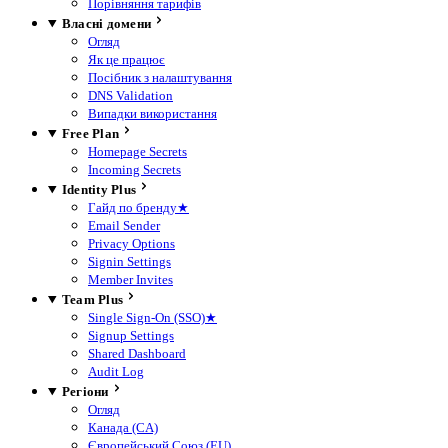
Порівняння тарифів
Власні домени
Огляд
Як це працює
Посібник з налаштування
DNS Validation
Випадки використання
Free Plan
Homepage Secrets
Incoming Secrets
Identity Plus
Гайд по бренду
★
Email Sender
Privacy Options
Signin Settings
Member Invites
Team Plus
Single Sign-On (SSO)
★
Signup Settings
Shared Dashboard
Audit Log
Регіони
Огляд
Канада (CA)
Європейський Союз (EU)