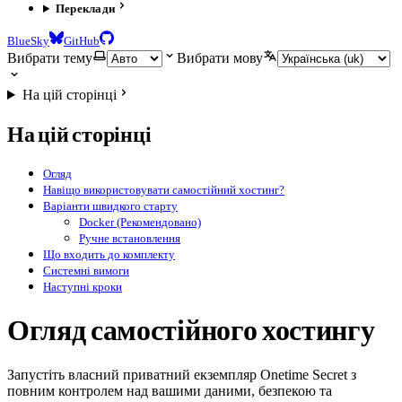
Переклади
BlueSky
GitHub
Вибрати тему
Вибрати мову
На цій сторінці
На цій сторінці
Огляд
Навіщо використовувати самостійний хостинг?
Варіанти швидкого старту
Docker (Рекомендовано)
Ручне встановлення
Що входить до комплекту
Системні вимоги
Наступні кроки
Огляд самостійного хостингу
Запустіть власний приватний екземпляр Onetime Secret з
повним контролем над вашими даними, безпекою та