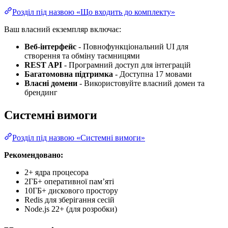
Розділ під назвою «Що входить до комплекту»
Ваш власний екземпляр включає:
Веб-інтерфейс
- Повнофункціональний UI для
створення та обміну таємницями
REST API
- Програмний доступ для інтеграцій
Багатомовна підтримка
- Доступна 17 мовами
Власні домени
- Використовуйте власний домен та
брендинг
Системні вимоги
Розділ під назвою «Системні вимоги»
Рекомендовано:
2+ ядра процесора
2ГБ+ оперативної пам’яті
10ГБ+ дискового простору
Redis для зберігання сесій
Node.js 22+ (для розробки)