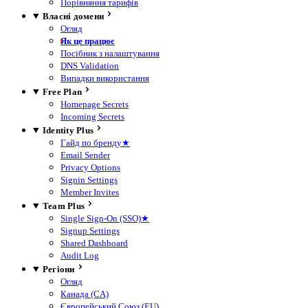
Порівняння тарифів
Власні домени
Огляд
Як це працює
Посібник з налаштування
DNS Validation
Випадки використання
Free Plan
Homepage Secrets
Incoming Secrets
Identity Plus
Гайд по бренду
★
Email Sender
Privacy Options
Signin Settings
Member Invites
Team Plus
Single Sign-On (SSO)
★
Signup Settings
Shared Dashboard
Audit Log
Регіони
Огляд
Канада (CA)
Європейський Союз (EU)