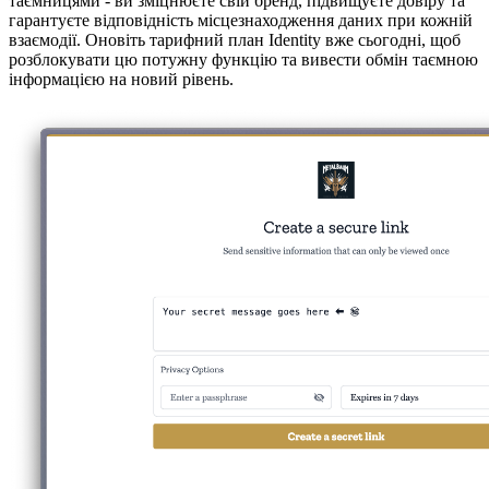
таємницями - ви зміцнюєте свій бренд, підвищуєте довіру та
гарантуєте відповідність місцезнаходження даних при кожній
взаємодії. Оновіть тарифний план Identity вже сьогодні, щоб
розблокувати цю потужну функцію та вивести обмін таємною
інформацією на новий рівень.