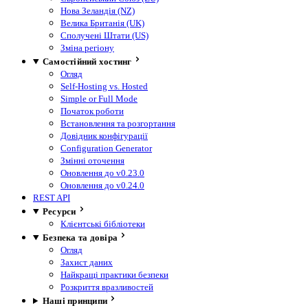
Нова Зеландія (NZ)
Велика Британія (UK)
Сполучені Штати (US)
Зміна регіону
Самостійний хостинг
Огляд
Self-Hosting vs. Hosted
Simple or Full Mode
Початок роботи
Встановлення та розгортання
Довідник конфігурації
Configuration Generator
Змінні оточення
Оновлення до v0.23.0
Оновлення до v0.24.0
REST API
Ресурси
Клієнтські бібліотеки
Безпека та довіра
Огляд
Захист даних
Найкращі практики безпеки
Розкриття вразливостей
Наші принципи