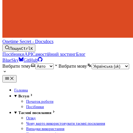
Onetime Secret - Docs
docs
Пошук
Ctrl
K
Посібники
API
Самостійний хостинг
Блог
BlueSky
GitHub
Вибрати тему
Вибрати мову
Головна
Вступ
Початок роботи
Посібники
Таємні посилання
Огляд
Чому варто використовувати таємні посилання
Випадки використання