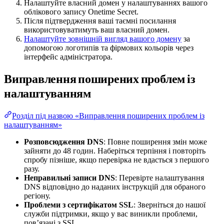
Налаштуйте власний домен у налаштуваннях вашого
облікового запису Onetime Secret.
Після підтвердження ваші таємні посилання
використовуватимуть ваш власний домен.
Налаштуйте зовнішній вигляд вашого домену
за
допомогою логотипів та фірмових кольорів через
інтерфейс адміністратора.
Виправлення поширених проблем із
налаштуванням
Розділ під назвою «Виправлення поширених проблем із
налаштуванням»
Розповсюдження DNS
: Повне поширення змін може
зайняти до 48 годин. Наберіться терпіння і повторіть
спробу пізніше, якщо перевірка не вдасться з першого
разу.
Неправильні записи DNS
: Перевірте налаштування
DNS відповідно до наданих інструкцій для обраного
регіону.
Проблеми з сертифікатом SSL
: Зверніться до нашої
служби підтримки, якщо у вас виникли проблеми,
пов’язані з SSL.