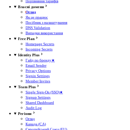
Порівняння тарифів
Власні домени
Огляд
Як це працює
Посібник з налаштування
DNS Validation
Випадки використання
Free Plan
Homepage Secrets
Incoming Secrets
Identity Plus
Гайд по бренду
★
Email Sender
Privacy Options
Signin Settings
Member Invites
Team Plus
Single Sign-On (SSO)
★
Signup Settings
Shared Dashboard
Audit Log
Регіони
Огляд
Канада (CA)
Європейський Союз (EU)