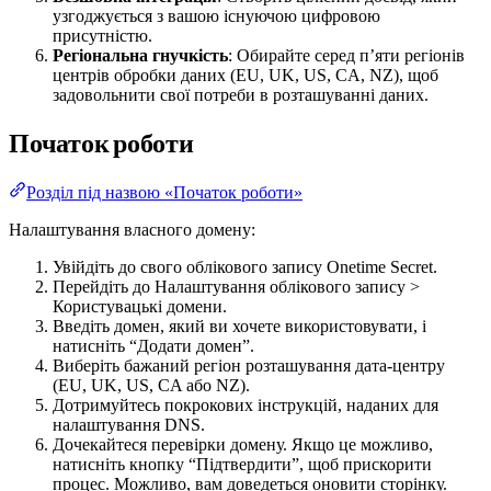
узгоджується з вашою існуючою цифровою
присутністю.
Регіональна гнучкість
: Обирайте серед п’яти регіонів
центрів обробки даних (EU, UK, US, CA, NZ), щоб
задовольнити свої потреби в розташуванні даних.
Початок роботи
Розділ під назвою «Початок роботи»
Налаштування власного домену:
Увійдіть до свого облікового запису Onetime Secret.
Перейдіть до Налаштування облікового запису >
Користувацькі домени.
Введіть домен, який ви хочете використовувати, і
натисніть “Додати домен”.
Виберіть бажаний регіон розташування дата-центру
(EU, UK, US, CA або NZ).
Дотримуйтесь покрокових інструкцій, наданих для
налаштування DNS.
Дочекайтеся перевірки домену. Якщо це можливо,
натисніть кнопку “Підтвердити”, щоб прискорити
процес. Можливо, вам доведеться оновити сторінку.