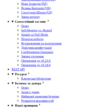
Нова Зеландія (NZ)
Велика Британія (UK)
Сполучені Штати (US)
Зміна регіону
Самостійний хостинг
Огляд
Self-Hosting vs. Hosted
Simple or Full Mode
Початок роботи
Встановлення та розгортання
Довідник конфігурації
Configuration Generator
Змінні оточення
Оновлення до v0.23.0
Оновлення до v0.24.0
REST API
Ресурси
Клієнтські бібліотеки
Безпека та довіра
Огляд
Захист даних
Найкращі практики безпеки
Розкриття вразливостей
Наші принципи