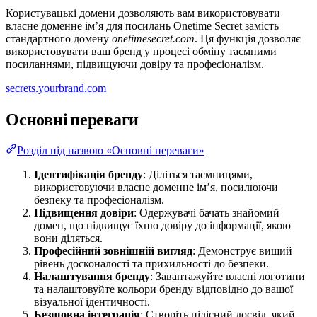
Користувацькі домени дозволяють вам використовувати
власне доменне ім’я для посилань Onetime Secret замість
стандартного домену
onetimesecret.com
. Ця функція дозволяє
використовувати ваш бренд у процесі обміну таємними
посиланнями, підвищуючи довіру та професіоналізм.
secrets.yourbrand.com
Основні переваги
Розділ під назвою «Основні переваги»
Ідентифікація бренду
: Діліться таємницями,
використовуючи власне доменне ім’я, посилюючи
безпеку та професіоналізм.
Підвищення довіри
: Одержувачі бачать знайомий
домен, що підвищує їхню довіру до інформації, якою
вони діляться.
Професійний зовнішній вигляд
: Демонструє вищий
рівень досконалості та прихильності до безпеки.
Налаштування бренду
: Завантажуйте власні логотипи
та налаштовуйте кольори бренду відповідно до вашої
візуальної ідентичності.
Безшовна інтеграція
: Створіть цілісний досвід, який