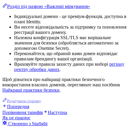
Розділ під назвою «Важливі міркування»
Індивідуальні домени - це преміум-функція, доступна в
плані Identity.
Ви несете відповідальність за підтримку та поновлення
реєстрації вашого домену.
Належна конфігурація SSL/TLS має вирішальне
значення для безпеки (обробляється автоматично за
допомогою Onetime Secret).
Переконайтеся, що обраний вами домен відповідає
правилам брендингу вашої організації.
Враховуйте правила захисту даних при виборі
регіону
центру обробки даних
.
Щоб дізнатися про найкращі практики безпечного
використання власних доменів, перегляньте наш посібник
Найкращі практики безпеки
.
Редагувати сторінку
Попередня
Порівняння тарифів
Наступна
Як це працює
Створено з Starlight