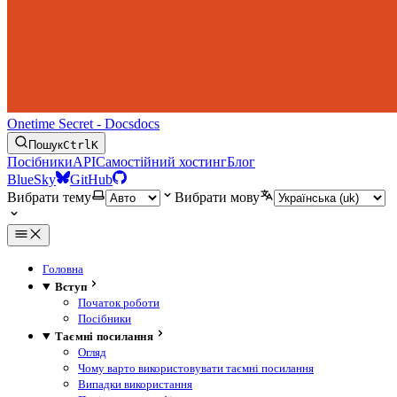
Onetime Secret - Docs
docs
Пошук
Ctrl
K
Посібники
API
Самостійний хостинг
Блог
BlueSky
GitHub
Вибрати тему
Вибрати мову
Головна
Вступ
Початок роботи
Посібники
Таємні посилання
Огляд
Чому варто використовувати таємні посилання
Випадки використання