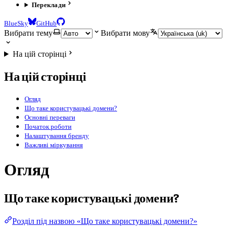
Переклади
BlueSky
GitHub
Вибрати тему
Вибрати мову
На цій сторінці
На цій сторінці
Огляд
Що таке користувацькі домени?
Основні переваги
Початок роботи
Налаштування бренду
Важливі міркування
Огляд
Що таке користувацькі домени?
Розділ під назвою «Що таке користувацькі домени?»