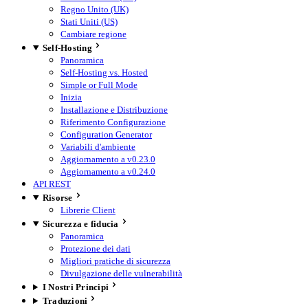
Regno Unito (UK)
Stati Uniti (US)
Cambiare regione
Self-Hosting
Panoramica
Self-Hosting vs. Hosted
Simple or Full Mode
Inizia
Installazione e Distribuzione
Riferimento Configurazione
Configuration Generator
Variabili d'ambiente
Aggiornamento a v0.23.0
Aggiornamento a v0.24.0
API REST
Risorse
Librerie Client
Sicurezza e fiducia
Panoramica
Protezione dei dati
Migliori pratiche di sicurezza
Divulgazione delle vulnerabilità
I Nostri Principi
Traduzioni