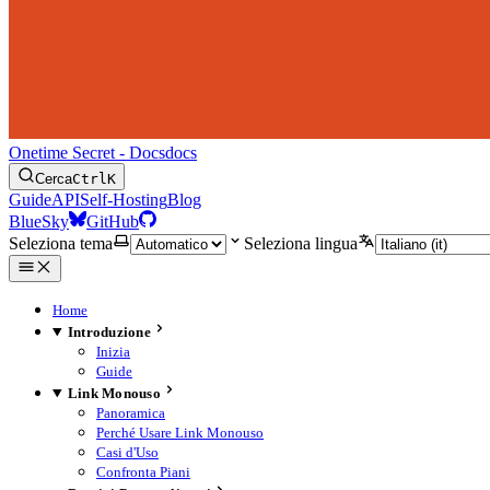
Onetime Secret - Docs
docs
Cerca
Ctrl
K
Guide
API
Self-Hosting
Blog
BlueSky
GitHub
Seleziona tema
Seleziona lingua
Home
Introduzione
Inizia
Guide
Link Monouso
Panoramica
Perché Usare Link Monouso
Casi d'Uso
Confronta Piani