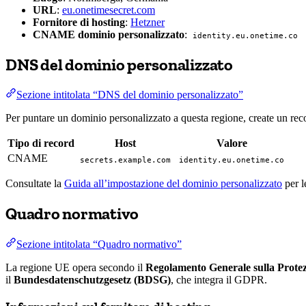
URL
:
eu.onetimesecret.com
Fornitore di hosting
:
Hetzner
CNAME dominio personalizzato
:
identity.eu.onetime.co
DNS del dominio personalizzato
Sezione intitolata “DNS del dominio personalizzato”
Per puntare un dominio personalizzato a questa regione, create un 
Tipo di record
Host
Valore
CNAME
secrets.example.com
identity.eu.onetime.co
Consultate la
Guida all’impostazione del dominio personalizzato
per l
Quadro normativo
Sezione intitolata “Quadro normativo”
La regione UE opera secondo il
Regolamento Generale sulla Prote
il
Bundesdatenschutzgesetz (BDSG)
, che integra il GDPR.