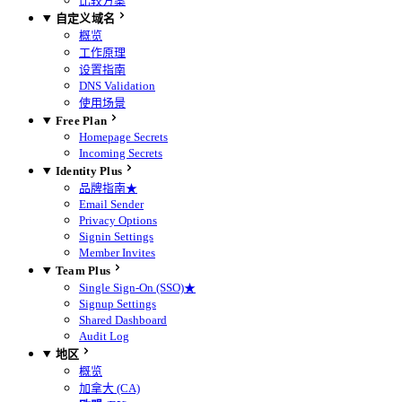
比较方案
自定义域名
概览
工作原理
设置指南
DNS Validation
使用场景
Free Plan
Homepage Secrets
Incoming Secrets
Identity Plus
品牌指南
★
Email Sender
Privacy Options
Signin Settings
Member Invites
Team Plus
Single Sign-On (SSO)
★
Signup Settings
Shared Dashboard
Audit Log
地区
概览
加拿大 (CA)