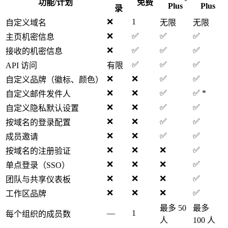
功能/计划
免费
Plus
Plus
录
❌
1
自定义域名
无限
无限
❌
✅
✅
✅
主页机密信息
❌
✅
✅
✅
接收的机密信息
✅
✅
✅
API 访问
有限
❌
❌
✅
✅
自定义品牌（徽标、颜色）
❌
❌
✅
✅ *
自定义邮件发件人
❌
❌
✅
✅
自定义隐私默认设置
❌
❌
✅
✅
按域名的登录配置
❌
❌
✅
✅
成员邀请
❌
❌
❌
✅
按域名的注册验证
❌
❌
❌
✅
单点登录（SSO）
❌
❌
❌
✅
团队与共享仪表板
❌
❌
❌
✅
工作区品牌
最多 50
最多
—
1
每个组织的成员数
人
100 人