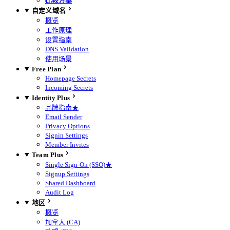
比较方案
自定义域名
概览
工作原理
设置指南
DNS Validation
使用场景
Free Plan
Homepage Secrets
Incoming Secrets
Identity Plus
品牌指南
★
Email Sender
Privacy Options
Signin Settings
Member Invites
Team Plus
Single Sign-On (SSO)
★
Signup Settings
Shared Dashboard
Audit Log
地区
概览
加拿大 (CA)