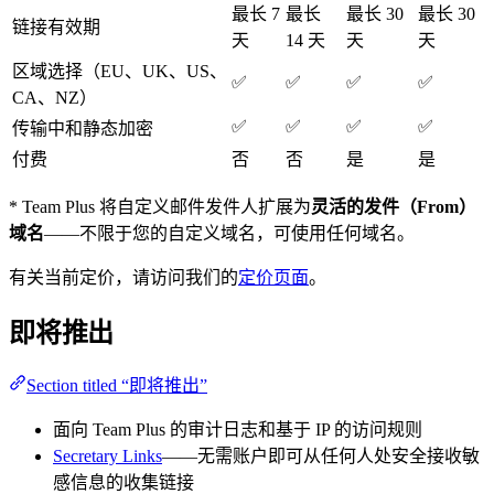
最长 7
最长
最长 30
最长 30
链接有效期
天
14 天
天
天
区域选择（EU、UK、US、
✅
✅
✅
✅
CA、NZ）
✅
✅
✅
✅
传输中和静态加密
付费
否
否
是
是
* Team Plus 将自定义邮件发件人扩展为
灵活的发件（From）
域名
——不限于您的自定义域名，可使用任何域名。
有关当前定价，请访问我们的
定价页面
。
即将推出
Section titled “即将推出”
面向 Team Plus 的审计日志和基于 IP 的访问规则
Secretary Links
——无需账户即可从任何人处安全接收敏
感信息的收集链接