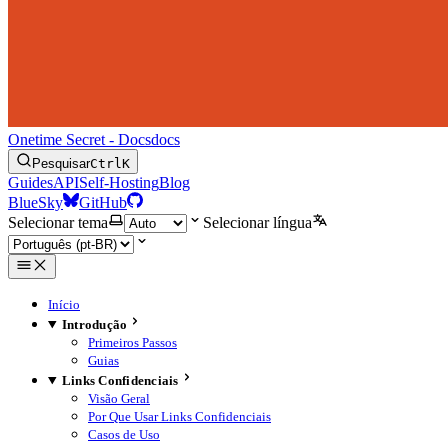
Onetime Secret - Docs
docs
Pesquisar
Ctrl
K
Guides
API
Self-Hosting
Blog
BlueSky
GitHub
Selecionar tema
Selecionar língua
Início
Introdução
Primeiros Passos
Guias
Links Confidenciais
Visão Geral
Por Que Usar Links Confidenciais
Casos de Uso