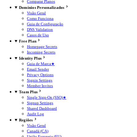
Comparar Planos
Domínios Personalizados
Visão Geral
Como Funciona
Guia de Configuração
DNS Validation
Casos de Uso
Free Plan
Homepage Secrets
Incoming Secrets
Identity Plus
Guia de Marca
★
Email Sender
Privacy Options
Signin Settings
Member Invites
Team Plus
Single Sign-On (SSO)
★
Signup Settings
Shared Dashboard
Audit Log
Regiões
Visão Geral
Canadá (CA)
União Europeia (EU)