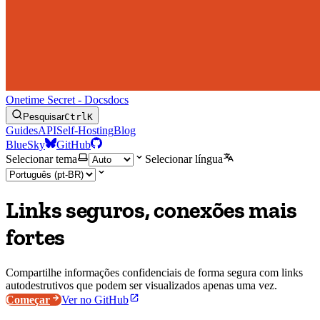
Onetime Secret - Docs
docs
Pesquisar
Ctrl
K
Guides
API
Self-Hosting
Blog
BlueSky
GitHub
Selecionar tema
Selecionar língua
Links seguros, conexões mais
fortes
Compartilhe informações confidenciais de forma segura com links
autodestrutivos que podem ser visualizados apenas uma vez.
Começar
Ver no GitHub