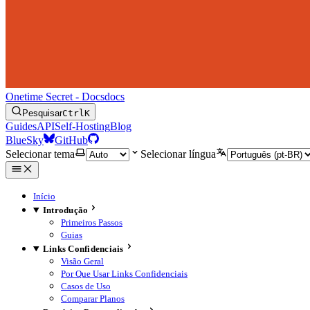
Onetime Secret - Docs
docs
Pesquisar
Ctrl
K
Guides
API
Self-Hosting
Blog
BlueSky
GitHub
Selecionar tema
Selecionar língua
Início
Introdução
Primeiros Passos
Guias
Links Confidenciais
Visão Geral
Por Que Usar Links Confidenciais
Casos de Uso
Comparar Planos