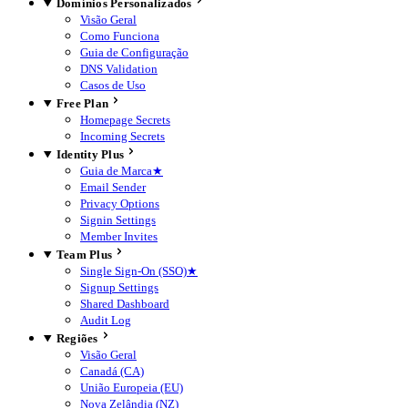
Domínios Personalizados
Visão Geral
Como Funciona
Guia de Configuração
DNS Validation
Casos de Uso
Free Plan
Homepage Secrets
Incoming Secrets
Identity Plus
Guia de Marca
★
Email Sender
Privacy Options
Signin Settings
Member Invites
Team Plus
Single Sign-On (SSO)
★
Signup Settings
Shared Dashboard
Audit Log
Regiões
Visão Geral
Canadá (CA)
União Europeia (EU)
Nova Zelândia (NZ)