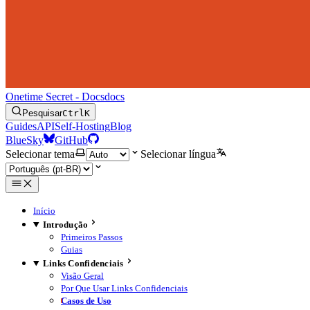
Onetime Secret - Docs
docs
Pesquisar
Ctrl
K
Guides
API
Self-Hosting
Blog
BlueSky
GitHub
Selecionar tema
Selecionar língua
Início
Introdução
Primeiros Passos
Guias
Links Confidenciais
Visão Geral
Por Que Usar Links Confidenciais
Casos de Uso