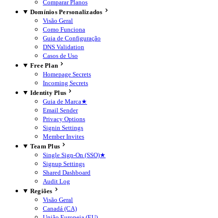
Comparar Planos
Domínios Personalizados
Visão Geral
Como Funciona
Guia de Configuração
DNS Validation
Casos de Uso
Free Plan
Homepage Secrets
Incoming Secrets
Identity Plus
Guia de Marca
★
Email Sender
Privacy Options
Signin Settings
Member Invites
Team Plus
Single Sign-On (SSO)
★
Signup Settings
Shared Dashboard
Audit Log
Regiões
Visão Geral
Canadá (CA)
União Europeia (EU)