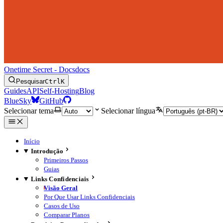
Onetime Secret - Docs
docs
Pesquisar
Ctrl
K
Guides
API
Self-Hosting
Blog
BlueSky
GitHub
Selecionar tema
Selecionar língua
Início
Introdução
Primeiros Passos
Guias
Links Confidenciais
Visão Geral
Por Que Usar Links Confidenciais
Casos de Uso
Comparar Planos