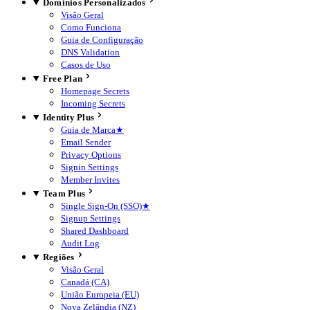
Domínios Personalizados
Visão Geral
Como Funciona
Guia de Configuração
DNS Validation
Casos de Uso
Free Plan
Homepage Secrets
Incoming Secrets
Identity Plus
Guia de Marca
★
Email Sender
Privacy Options
Signin Settings
Member Invites
Team Plus
Single Sign-On (SSO)
★
Signup Settings
Shared Dashboard
Audit Log
Regiões
Visão Geral
Canadá (CA)
União Europeia (EU)
Nova Zelândia (NZ)