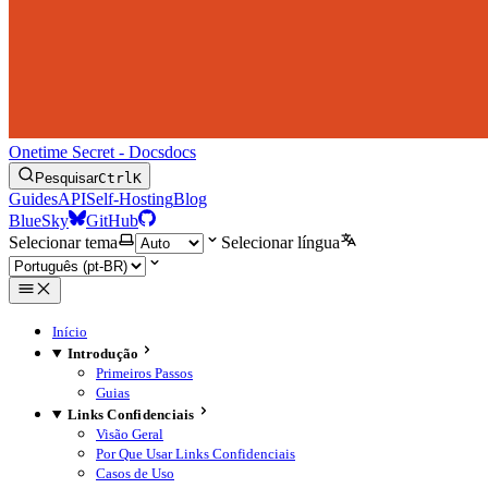
Onetime Secret - Docs
docs
Pesquisar
Ctrl
K
Guides
API
Self-Hosting
Blog
BlueSky
GitHub
Selecionar tema
Selecionar língua
Início
Introdução
Primeiros Passos
Guias
Links Confidenciais
Visão Geral
Por Que Usar Links Confidenciais
Casos de Uso