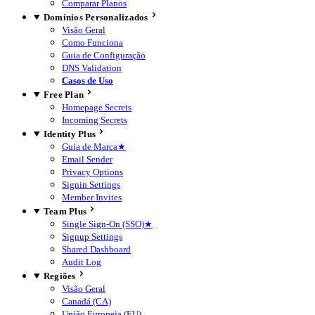
Comparar Planos
Domínios Personalizados
Visão Geral
Como Funciona
Guia de Configuração
DNS Validation
Casos de Uso
Free Plan
Homepage Secrets
Incoming Secrets
Identity Plus
Guia de Marca
★
Email Sender
Privacy Options
Signin Settings
Member Invites
Team Plus
Single Sign-On (SSO)
★
Signup Settings
Shared Dashboard
Audit Log
Regiões
Visão Geral
Canadá (CA)
União Europeia (EU)