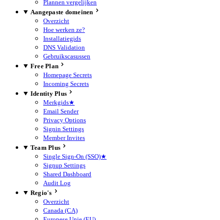
Plannen vergelijken
Aangepaste domeinen
Overzicht
Hoe werken ze?
Installatiegids
DNS Validation
Gebruikscasussen
Free Plan
Homepage Secrets
Incoming Secrets
Identity Plus
Merkgids
★
Email Sender
Privacy Options
Signin Settings
Member Invites
Team Plus
Single Sign-On (SSO)
★
Signup Settings
Shared Dashboard
Audit Log
Regio's
Overzicht
Canada (CA)
Europese Unie (EU)