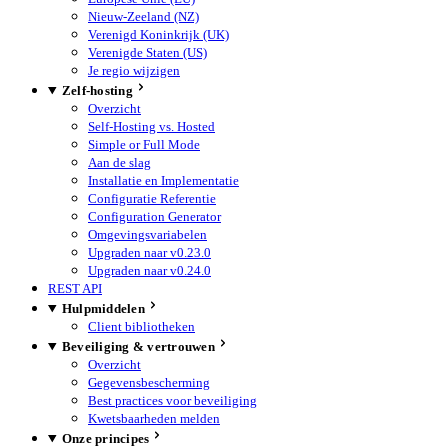
Nieuw-Zeeland (NZ)
Verenigd Koninkrijk (UK)
Verenigde Staten (US)
Je regio wijzigen
Zelf-hosting
Overzicht
Self-Hosting vs. Hosted
Simple or Full Mode
Aan de slag
Installatie en Implementatie
Configuratie Referentie
Configuration Generator
Omgevingsvariabelen
Upgraden naar v0.23.0
Upgraden naar v0.24.0
REST API
Hulpmiddelen
Client bibliotheken
Beveiliging & vertrouwen
Overzicht
Gegevensbescherming
Best practices voor beveiliging
Kwetsbaarheden melden
Onze principes