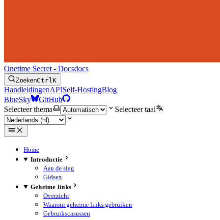
Onetime Secret - Docs
docs
Zoeken
Ctrl
K
Handleidingen
API
Self-Hosting
Blog
BlueSky
GitHub
Selecteer thema
Selecteer taal
Home
Introductie
Aan de slag
Gidsen
Geheime links
Overzicht
Waarom geheime links gebruiken
Gebruikscasussen