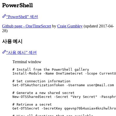
PowerShell
“PowerShell” 섹션
Github page - OneTimeSecret
by
Craig Gumbley
(updated 2017-04-
28)
사용 예시
“사용 예시” 섹션
Terminal window
# Install from the PowerShell gallery
Install-Module
-
Name OneTimeSecret 
-
Scope CurrentU
# Set connection information
Set-OTSAuthorizationToken
-
Username user
@mail
.com
# Generate a new shared secret
New-OTSSharedSecret
-
Secret 
"
Very Secret
"
-
Passphr
# Retrieve a secret
Get-OTSSecret
-
SecretKey qqevnp70b4uoiax4knzhwlhro