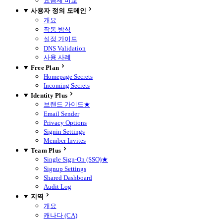
요금제 비교
사용자 정의 도메인
개요
작동 방식
설정 가이드
DNS Validation
사용 사례
Free Plan
Homepage Secrets
Incoming Secrets
Identity Plus
브랜드 가이드
★
Email Sender
Privacy Options
Signin Settings
Member Invites
Team Plus
Single Sign-On (SSO)
★
Signup Settings
Shared Dashboard
Audit Log
지역
개요
캐나다 (CA)