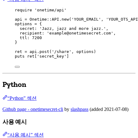
require
'
onetime/api
'
api
=
Onetime
::
API
.
new
(
'
YOUR_EMAIL
'
, 
'
YOUR_OTS_API
options
=
 {
secret
:
'
Jazz, jazz and more jazz.
'
,
recipient
:
'
example@onetimesecret.com
'
,
ttl
:
7200
}
ret
=
 api.
post
(
'
/share
'
, options)
puts
 ret[
'
secret_key
'
]
Python
“Python” 섹션
Github page - onetimesecret-cli
by
slashpass
(added 2021-07-08)
사용 예시
“사용 예시” 섹션