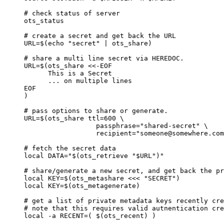
# check status of server
ots_status
# create a secret and get back the URL
URL
=
$(
echo
"
secret
"
|
ots_share
)
# share a multi line secret via HEREDOC.
URL
=
$(
ots_share
<<-
EOF
This is a Secret
... on multiple lines
EOF
)
# pass options to share or generate.
URL
=
$(
ots_share
ttl=
600
\
passphrase=
"
shared-secret
"
\
recipient=
"
someone@somewhere.com
# fetch the secret data
local
DATA
=
"
$(
ots_retrieve
"
$URL
"
)
"
# share/generate a new secret, and get back the pr
local
KEY
=
$(
ots_metashare
<<<
"
SECRET
"
)
local
KEY
=
$(
ots_metagenerate
)
# get a list of private metadata keys recently cre
# note that this requires valid autnentication cre
local
-a
RECENT
=
( $(
ots_recent
) )