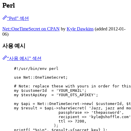
Perl
“Perl” 섹션
Net::OneTimeSecret on CPAN
by
Kyle Dawkins
(added 2012-01-
06)
사용 예시
“사용 예시” 섹션
#!/usr/bin/env perl
use
 Net::OneTimeSecret;
# Note: replace these with yours in order for this
my
$customerId
  = 
'
YOUR_EMAIL
'
;
my
$testApiKey
  = 
'
YOUR_OTS_APIKEY
'
;
my
$api
 = Net::OneTimeSecret
->
new( 
$customerId
, 
$t
my
$result
 = 
$api
->
shareSecret( 
'
Jazz, jazz and mo
passphrase
=>
'
thepassword
'
,
recipient
=>
'
kyle@shoffle.com
'
ttl
=>
 7200,
);
printf
( 
"
%s
\n
"
, 
$result
->
{
secret_key
} );