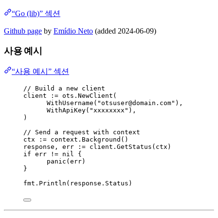
“Go (lib)” 섹션
Github page
by
Emídio Neto
(added 2024-06-09)
사용 예시
“사용 예시” 섹션
// Build a new client
client
:=
ots
.
NewClient
(
WithUsername
(
"
otsuser@domain.com
"
),
WithApiKey
(
"
xxxxxxxx
"
),
)
// Send a request with context
ctx
:=
context
.
Background
()
response
, 
err
:=
client
.
GetStatus
(
ctx
)
if
err
!=
nil
 {
panic
(
err
)
}
fmt
.
Println
(
response
.
Status
)