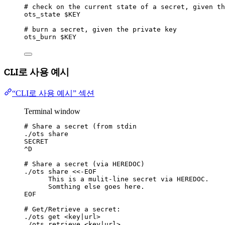
# check on the current state of a secret, given th
ots_state
$KEY
# burn a secret, given the private key
ots_burn
$KEY
CLI로 사용 예시
“CLI로 사용 예시” 섹션
Terminal window
# Share a secret (from stdin
./ots
share
SECRET
^D
# Share a secret (via HEREDOC)
./ots
share
<
<
-EOF
This
is
a
mulit-line
secret
via
HEREDOC.
Somthing
else
goes
here.
EOF
# Get/Retrieve a secret:
./ots
get
<
key
|
url>
./ots
retrieve
<key
|
url>