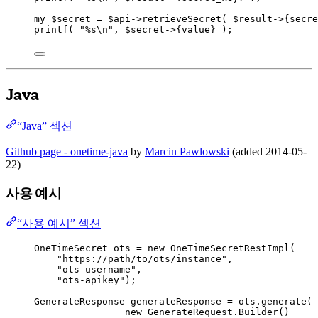
my
$secret
 = 
$api
->
retrieveSecret( 
$result
->
{
secre
printf
( 
"
%s
\n
"
, 
$secret
->
{
value
} );
Java
“Java” 섹션
Github page - onetime-java
by
Marcin Pawlowski
(added 2014-05-
22)
사용 예시
“사용 예시” 섹션
OneTimeSecret
ots
=
new
OneTimeSecretRestImpl
(
"
https://path/to/ots/instance
"
,
"
ots-username
"
,
"
ots-apikey
"
)
;
GenerateResponse
generateResponse
=
ots
.
generate
(
new
 GenerateRequest.
Builder
()