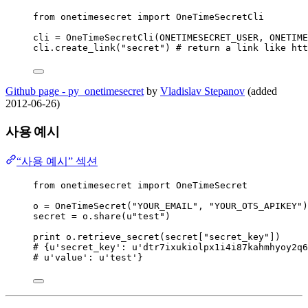
from
 onetimesecret 
import
 OneTimeSecretCli
cli 
=
OneTimeSecretCli
(
ONETIMESECRET_USER
,
 ONETIME
cli.
create_link
(
"
secret
"
) 
# return a link like htt
Github page - py_onetimesecret
by
Vladislav Stepanov
(added
2012-06-26)
사용 예시
“사용 예시” 섹션
from
 onetimesecret 
import
 OneTimeSecret
o 
=
OneTimeSecret
(
"
YOUR_EMAIL
"
,
"
YOUR_OTS_APIKEY
"
)
secret 
=
 o.
share
(
u
"
test
"
)
print
 o.
retrieve_secret
(
secret
[
"
secret_key
"
])
# {u'secret_key': u'dtr7ixukiolpx1i4i87kahmhyoy2q6
# u'value': u'test'}