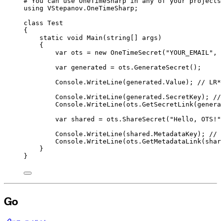
#
 You can use OneTimeSharp in any of your projects
using
VStepanov
.
OneTimeSharp
;
class
Test
{
static
void
Main
(
string
[] args)
{
var
 ots 
=
new
 OneTimeSecret(
"
YOUR_EMAIL
"
, 
var
 generated 
=
ots
.
GenerateSecret
();
Console
.
WriteLine
(
generated
.
Value
); 
// LR*
Console
.
WriteLine
(
generated
.
SecretKey
); 
//
Console
.
WriteLine
(
ots
.
GetSecretLink
(genera
var
 shared 
=
ots
.
ShareSecret
(
"
Hello, OTS!
"
Console
.
WriteLine
(
shared
.
MetadataKey
); 
// 
Console
.
WriteLine
(
ots
.
GetMetadataLink
(shar
}
}
Go