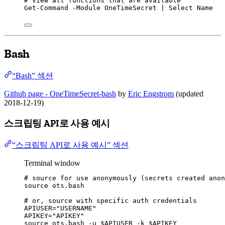
# View all functions that are available
Get-Command
-
Module OneTimeSecret 
|
 Select Name
Bash
“Bash” 섹션
Github page - OneTimeSecret-bash
by
Eric Engstrom
(updated
2018-12-19)
스크립팅 API로 사용 예시
“스크립팅 API로 사용 예시” 섹션
Terminal window
# source for use anonymously (secrets created anon
source
ots.bash
# or, source with specific auth credentials
APIUSER
=
"
USERNAME
"
APIKEY
=
"
APIKEY
"
source
ots.bash
-u
$APIUSER
-k
$APIKEY