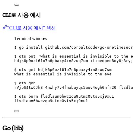
CLI로 사용 예시
“CLI로 사용 예시” 섹션
Terminal window
$
go
install
github.com/corbaltcode/go-onetimesecr
$
ots
put
'
what is essential is invisible to the e
hdjk6p0ozf61o7n6pbaxy4in8zuq7sm
ifipvdpeo8oy6r8ryj
$
ots
get
hdjk6p0ozf61o7n6pbaxy4in8zuq7sm
what
is
essential
is
invisible
to
the
eye
$
ots
gen
rVjbS$twCJkS
4nwhy7v4fnabayqc5auv4ogh0nfr20
flsdla
$
ots
burn
flsdlaun6hwczqu9utmc0vts5xj9xu1
flsdlaun6hwczqu9utmc0vts5xj9xu1
Go (lib)