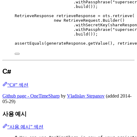
.
withPassphrase
(
"
supersecr
.
build
())
;
RetrieveResponse
retrieveResponse
=
ots
.
retrieve
(
new
 RetrieveRequest.
Builder
()
.
withSecretKey
(
shareRespon
.
withPassphrase
(
"
supersecr
.
build
())
;
assertEquals
(
generateResponse
.getValue
()
, 
retrieve
C#
“C#” 섹션
Github page - OneTimeSharp
by
Vladislav Stepanov
(added 2014-
05-29)
사용 예시
“사용 예시” 섹션