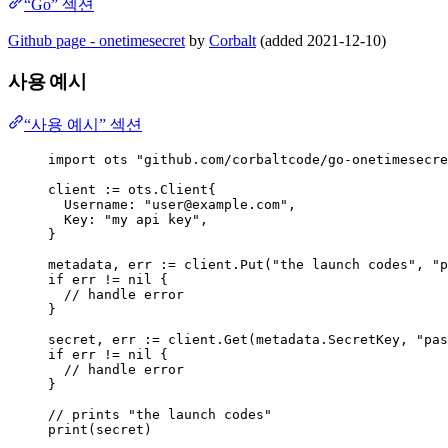
“Go” 섹션
Github page - onetimesecret
by
Corbalt
(added 2021-12-10)
사용 예시
“사용 예시” 섹션
import
ots
"
github.com/corbaltcode/go-onetimesecre
client
:=
 ots.Client{
Username
: 
"
user@example.com
"
,
Key
: 
"
my api key
"
,
}
metadata
, 
err
:=
client
.
Put
(
"
the launch codes
"
, 
"
p
if
err
!=
nil
 {
// handle error
}
secret
, 
err
:=
client
.
Get
(
metadata
.
SecretKey
, 
"
pas
if
err
!=
nil
 {
// handle error
}
// prints "the launch codes"
print
(
secret
)