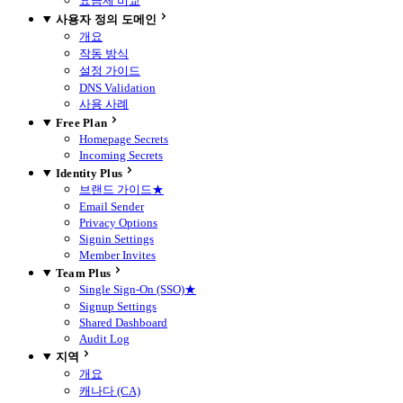
요금제 비교
사용자 정의 도메인
개요
작동 방식
설정 가이드
DNS Validation
사용 사례
Free Plan
Homepage Secrets
Incoming Secrets
Identity Plus
브랜드 가이드
★
Email Sender
Privacy Options
Signin Settings
Member Invites
Team Plus
Single Sign-On (SSO)
★
Signup Settings
Shared Dashboard
Audit Log
지역
개요
캐나다 (CA)