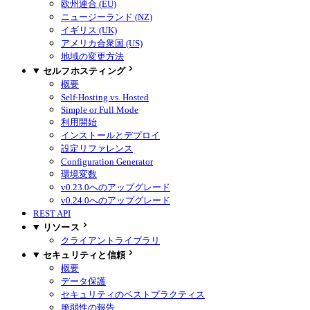
欧州連合 (EU)
ニュージーランド (NZ)
イギリス (UK)
アメリカ合衆国 (US)
地域の変更方法
セルフホスティング
概要
Self-Hosting vs. Hosted
Simple or Full Mode
利用開始
インストールとデプロイ
設定リファレンス
Configuration Generator
環境変数
v0.23.0へのアップグレード
v0.24.0へのアップグレード
REST API
リソース
クライアントライブラリ
セキュリティと信頼
概要
データ保護
セキュリティのベストプラクティス
脆弱性の報告