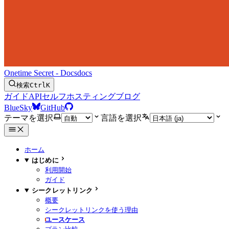
Onetime Secret - Docs
docs
検索
Ctrl
K
ガイド
API
セルフホスティング
ブログ
BlueSky
GitHub
テーマを選択
言語を選択
ホーム
はじめに
利用開始
ガイド
シークレットリンク
概要
シークレットリンクを使う理由
ユースケース