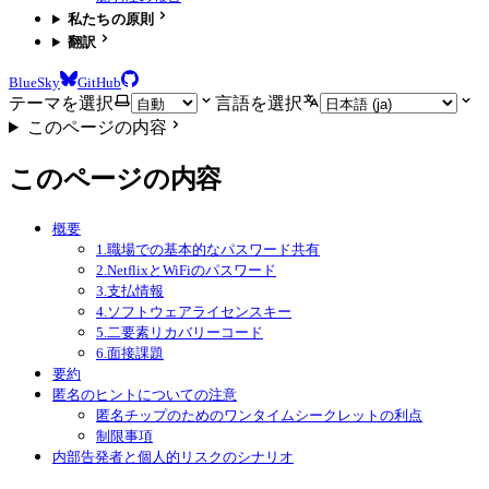
私たちの原則
翻訳
BlueSky
GitHub
テーマを選択
言語を選択
このページの内容
このページの内容
概要
1.職場での基本的なパスワード共有
2.NetflixとWiFiのパスワード
3.支払情報
4.ソフトウェアライセンスキー
5.二要素リカバリーコード
6.面接課題
要約
匿名のヒントについての注意
匿名チップのためのワンタイムシークレットの利点
制限事項
内部告発者と個人的リスクのシナリオ