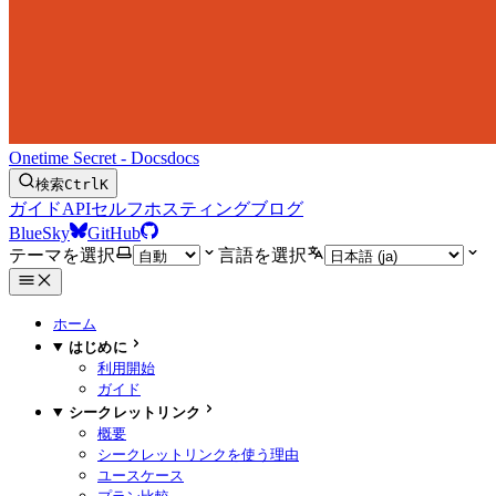
Onetime Secret - Docs
docs
検索
Ctrl
K
ガイド
API
セルフホスティング
ブログ
BlueSky
GitHub
テーマを選択
言語を選択
ホーム
はじめに
利用開始
ガイド
シークレットリンク
概要
シークレットリンクを使う理由
ユースケース