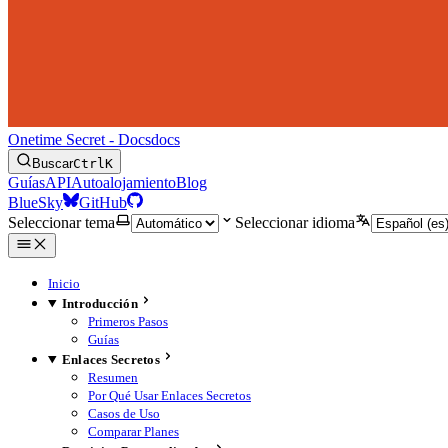
Onetime Secret - Docs
docs
Buscar
Ctrl
K
Guías
API
Autoalojamiento
Blog
BlueSky
GitHub
Seleccionar tema
Seleccionar idioma
Inicio
Introducción
Primeros Pasos
Guías
Enlaces Secretos
Resumen
Por Qué Usar Enlaces Secretos
Casos de Uso
Comparar Planes