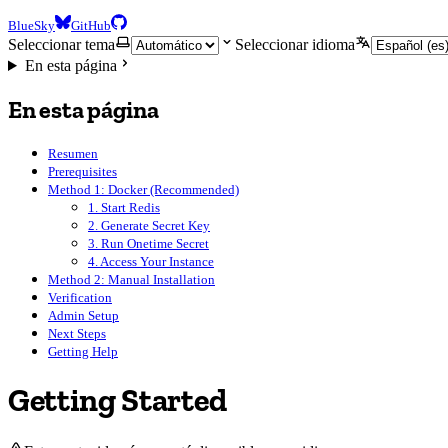
BlueSky
GitHub
Seleccionar tema
Seleccionar idioma
En esta página
En esta página
Resumen
Prerequisites
Method 1: Docker (Recommended)
1. Start Redis
2. Generate Secret Key
3. Run Onetime Secret
4. Access Your Instance
Method 2: Manual Installation
Verification
Admin Setup
Next Steps
Getting Help
Getting Started