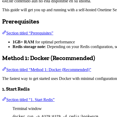
Este contenido aún no está disponible en su idioma.
This guide will get you up and running with a self-hosted Onetime Sec
Prerequisites
Section titled “Prerequisites”
1GB+ RAM
for optimal performance
Redis storage note
: Depending on your Redis configuration, se
Method 1: Docker (Recommended)
Section titled “Method 1: Docker (Recommended)”
The fastest way to get started uses Docker with minimal configuration
1. Start Redis
Section titled “1. Start Redis”
Terminal window
docker
run
-p
6379:6379
-d
redis:bookworm