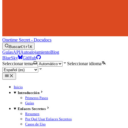
Onetime Secret - Docs
docs
Buscar
Ctrl
K
Guías
API
Autoalojamiento
Blog
BlueSky
GitHub
Seleccionar tema
Seleccionar idioma
Inicio
Introducción
Primeros Pasos
Guías
Enlaces Secretos
Resumen
Por Qué Usar Enlaces Secretos
Casos de Uso