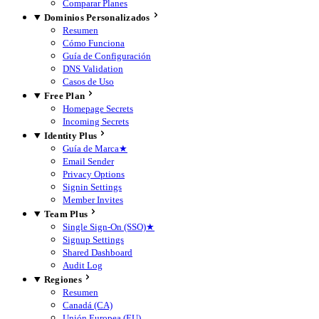
Comparar Planes
Dominios Personalizados
Resumen
Cómo Funciona
Guía de Configuración
DNS Validation
Casos de Uso
Free Plan
Homepage Secrets
Incoming Secrets
Identity Plus
Guía de Marca
★
Email Sender
Privacy Options
Signin Settings
Member Invites
Team Plus
Single Sign-On (SSO)
★
Signup Settings
Shared Dashboard
Audit Log
Regiones
Resumen
Canadá (CA)
Unión Europea (EU)