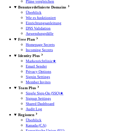
Pläne vergleichen
Benutzerdefinierte Domains
Überblick
Wie es funktioniert
Einrichtungsanleitung
DNS Validation
Anwendungsfälle
Free Plan
Homepage Secrets
Incoming Secrets
Identity Plus
Markenrichtlinie
★
Email Sender
Privacy Options
Signin Settings
Member Invites
Team Plus
Single Sign-On (SSO)
★
Signup Settings
Shared Dashboard
Audit Log
Regionen
Überblick
Kanada (CA)
Europäische Union (EU)