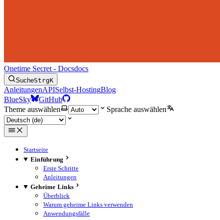
Onetime Secret - Docs
docs
Suche
Strg
K
Anleitungen
API
Selbst-Hosting
Blog
BlueSky
GitHub
Theme auswählen
Sprache auswählen
Startseite
Einführung
Erste Schritte
Anleitungen
Geheime Links
Überblick
Warum geheime Links verwenden
Anwendungsfälle