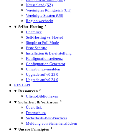
Neuseeland (NZ)
Vereinigtes Königreich (UK)
Vereinigte Staaten (US)
Region wechseln
Selbst-Hosting
Überblick
Self-Hosting vs. Hosted
Simple or Full Mode
Erste Schritte
Installation & Bereitstellung
Konfigurationsreferenz
Configuration Generator
Umgebungsvariablen
Upgrade auf v0.23.0
Upgrade auf v0.24.0
REST API
Ressourcen
Client-Bibliotheken
Sicherheit & Vertrauen
Überblick
Datenschutz
Sicherheits-Best-Practices
Meldung von Sicherheitslücken
Unsere Prinzipien