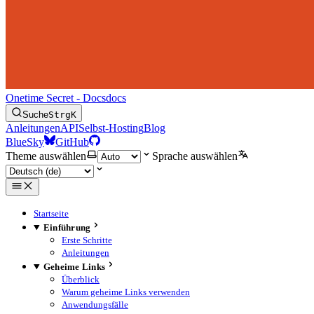
Onetime Secret - Docs
docs
Suche
Strg
K
Anleitungen
API
Selbst-Hosting
Blog
BlueSky
GitHub
Theme auswählen
Sprache auswählen
Startseite
Einführung
Erste Schritte
Anleitungen
Geheime Links
Überblick
Warum geheime Links verwenden
Anwendungsfälle