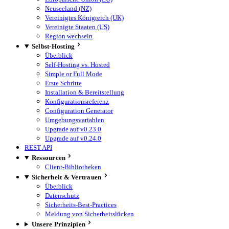
Neuseeland (NZ)
Vereinigtes Königreich (UK)
Vereinigte Staaten (US)
Region wechseln
Selbst-Hosting
Überblick
Self-Hosting vs. Hosted
Simple or Full Mode
Erste Schritte
Installation & Bereitstellung
Konfigurationsreferenz
Configuration Generator
Umgebungsvariablen
Upgrade auf v0.23.0
Upgrade auf v0.24.0
REST API
Ressourcen
Client-Bibliotheken
Sicherheit & Vertrauen
Überblick
Datenschutz
Sicherheits-Best-Practices
Meldung von Sicherheitslücken
Unsere Prinzipien