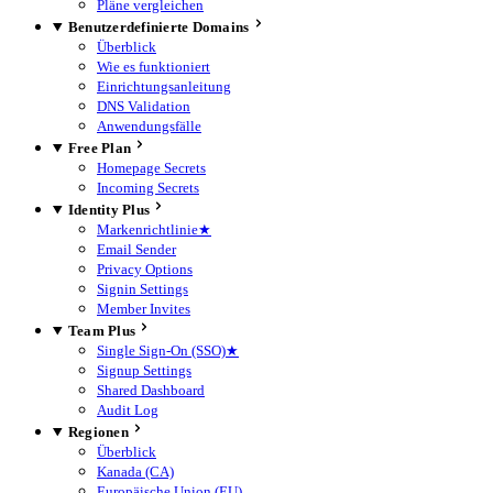
Pläne vergleichen
Benutzerdefinierte Domains
Überblick
Wie es funktioniert
Einrichtungsanleitung
DNS Validation
Anwendungsfälle
Free Plan
Homepage Secrets
Incoming Secrets
Identity Plus
Markenrichtlinie
★
Email Sender
Privacy Options
Signin Settings
Member Invites
Team Plus
Single Sign-On (SSO)
★
Signup Settings
Shared Dashboard
Audit Log
Regionen
Überblick
Kanada (CA)
Europäische Union (EU)