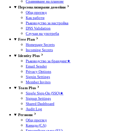
Сравняване на планове
Персонализирани домейни
Общ преглед
Как работи
Ръководство за настройка
DNS Validation
Случаи на употреба
Free Plan
Homepage Secrets
Incoming Secrets
Identity Plus
Ръководство за брандинг
★
Email Sender
Privacy Options
Signin Settings
Member Invites
Team Plus
Single Sign-On (SSO)
★
Signup Settings
Shared Dashboard
Audit Log
Региони
Общ преглед
Канада (CA)
Европейски съюз (EU)