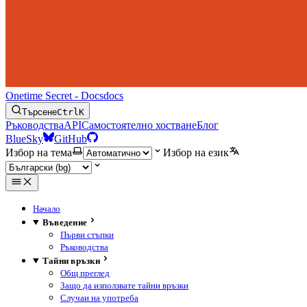
Onetime Secret - Docs
docs
Търсене
Ctrl
K
Ръководства
API
Самостоятелно хостване
Блог
BlueSky
GitHub
Избор на тема
Избор на език
Начало
Въведение
Първи стъпки
Ръководства
Тайни връзки
Общ преглед
Защо да използвате тайни връзки
Случаи на употреба