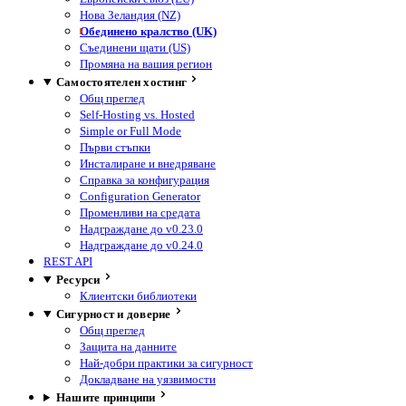
Нова Зеландия (NZ)
Обединено кралство (UK)
Съединени щати (US)
Промяна на вашия регион
Самостоятелен хостинг
Общ преглед
Self-Hosting vs. Hosted
Simple or Full Mode
Първи стъпки
Инсталиране и внедряване
Справка за конфигурация
Configuration Generator
Променливи на средата
Надграждане до v0.23.0
Надграждане до v0.24.0
REST API
Ресурси
Клиентски библиотеки
Сигурност и доверие
Общ преглед
Защита на данните
Най-добри практики за сигурност
Докладване на уязвимости
Нашите принципи