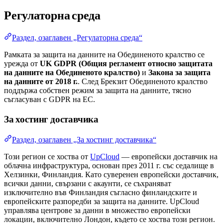
Регулаторна среда
Раздел, озаглавен „Регулаторна среда“
Рамката за защита на данните на Обединеното кралство се
урежда от
UK GDPR (Общия регламент относно защитата
на данните на Обединеното кралство)
и
Закона за защита
на данните от 2018 г.
. След Брекзит Обединеното кралство
поддържа собствен режим за защита на данните, тясно
съгласуван с GDPR на ЕС.
За хостинг доставчика
Раздел, озаглавен „За хостинг доставчика“
Този регион се хоства от
UpCloud
— европейски доставчик на
облачна инфраструктура, основан през 2011 г. със седалище в
Хелзинки, Финландия. Като суверенен европейски доставчик,
всички данни, свързани с акаунти, се съхраняват
изключително във Финландия съгласно финландските и
европейските разпоредби за защита на данните. UpCloud
управлява центрове за данни в множество европейски
локации, включително Лондон, където се хоства този регион.