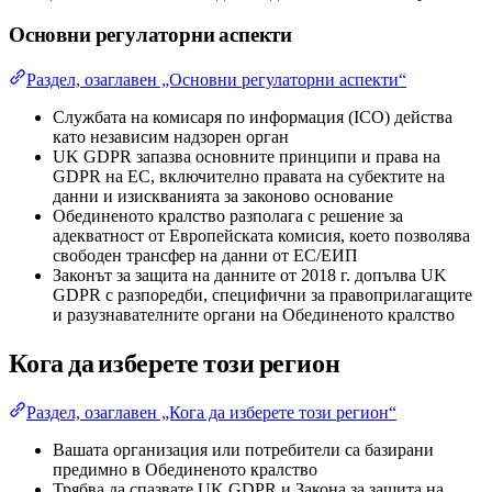
Основни регулаторни аспекти
Раздел, озаглавен „Основни регулаторни аспекти“
Службата на комисаря по информация (ICO) действа
като независим надзорен орган
UK GDPR запазва основните принципи и права на
GDPR на ЕС, включително правата на субектите на
данни и изискванията за законово основание
Обединеното кралство разполага с решение за
адекватност от Европейската комисия, което позволява
свободен трансфер на данни от ЕС/ЕИП
Законът за защита на данните от 2018 г. допълва UK
GDPR с разпоредби, специфични за правоприлагащите
и разузнавателните органи на Обединеното кралство
Кога да изберете този регион
Раздел, озаглавен „Кога да изберете този регион“
Вашата организация или потребители са базирани
предимно в Обединеното кралство
Трябва да спазвате UK GDPR и Закона за защита на