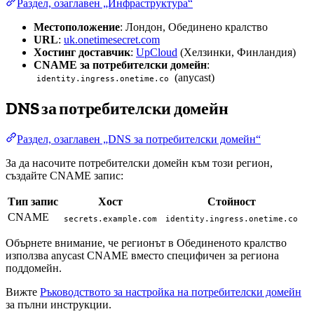
Раздел, озаглавен „Инфраструктура“
Местоположение
: Лондон, Обединено кралство
URL
:
uk.onetimesecret.com
Хостинг доставчик
:
UpCloud
(Хелзинки, Финландия)
CNAME за потребителски домейн
:
(anycast)
identity.ingress.onetime.co
DNS за потребителски домейн
Раздел, озаглавен „DNS за потребителски домейн“
За да насочите потребителски домейн към този регион,
създайте CNAME запис:
Тип запис
Хост
Стойност
CNAME
secrets.example.com
identity.ingress.onetime.co
Обърнете внимание, че регионът в Обединеното кралство
използва anycast CNAME вместо специфичен за региона
поддомейн.
Вижте
Ръководството за настройка на потребителски домейн
за пълни инструкции.