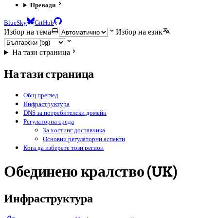
Преводи
BlueSky
GitHub
Избор на тема
Избор на език
На тази страница
На тази страница
Общ преглед
Инфраструктура
DNS за потребителски домейн
Регулаторна среда
За хостинг доставчика
Основни регулаторни аспекти
Кога да изберете този регион
Обединено кралство (UK)
Инфраструктура