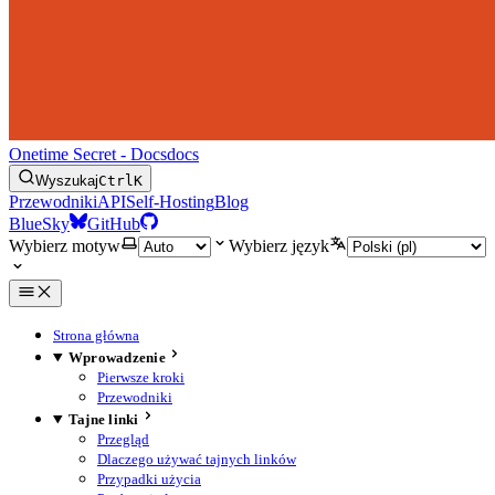
Onetime Secret - Docs
docs
Wyszukaj
Ctrl
K
Przewodniki
API
Self-Hosting
Blog
BlueSky
GitHub
Wybierz motyw
Wybierz język
Strona główna
Wprowadzenie
Pierwsze kroki
Przewodniki
Tajne linki
Przegląd
Dlaczego używać tajnych linków
Przypadki użycia