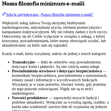
Nasza filozofia minimum e-maili
Sekcja zatytułowana „Nasza filozofia minimum e-maili”
Większość usług zalewa Twoją skrzynkę biuletynami
marketingowymi, statystykami użycia, ofertami promocyjnymi i
kampaniami reaktywacyjnymi. My nie robimy żadnej z tych rzeczy.
Odezwiemy się do Ciebie wyłącznie w związku z usługą, z której
korzystasz, powiadomieniami, które mamy obowiązek wysłać, lub
aktualnościami, na które sam się zapisałeś.
Każdy e-mail, który wysyłamy, należy do jednej z trzech kategorii:
Transakcyjne
— linki do sekretów oraz powiadomienia
dotyczące konta i płatności. Są one częścią samej usługi.
Powiadomienia serwisowe i dotyczące bezpieczeństwa
—
komunikaty bezpieczeństwa, powiadomienia o naruszeniach,
zmiany zasad i informacje o wycofywanych funkcjach.
Wysyłamy je w razie potrzeby, również wtedy, gdy jesteśmy
do tego prawnie zobowiązani. Nigdy nie są to treści
marketingowe.
Nowości produktowe
— zapowiedzi nowych funkcji i
podobne aktualności. Wyłącznie za wyraźną zgodą, rzadkie, a
każda taka wiadomość zawiera link do wypisania się jednym