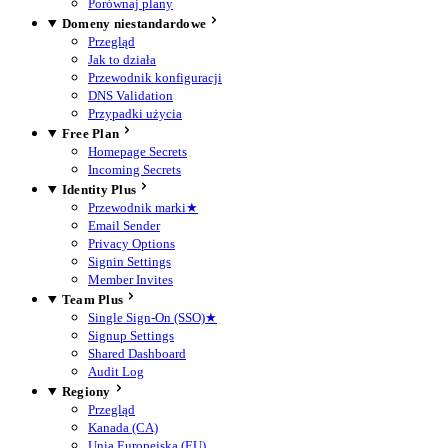
Porównaj plany
Domeny niestandardowe
Przegląd
Jak to działa
Przewodnik konfiguracji
DNS Validation
Przypadki użycia
Free Plan
Homepage Secrets
Incoming Secrets
Identity Plus
Przewodnik marki
★
Email Sender
Privacy Options
Signin Settings
Member Invites
Team Plus
Single Sign-On (SSO)
★
Signup Settings
Shared Dashboard
Audit Log
Regiony
Przegląd
Kanada (CA)
Unia Europejska (EU)