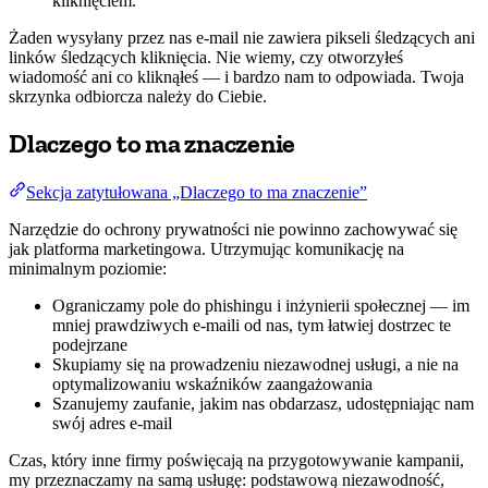
kliknięciem.
Żaden wysyłany przez nas e-mail nie zawiera pikseli śledzących ani
linków śledzących kliknięcia. Nie wiemy, czy otworzyłeś
wiadomość ani co kliknąłeś — i bardzo nam to odpowiada. Twoja
skrzynka odbiorcza należy do Ciebie.
Dlaczego to ma znaczenie
Sekcja zatytułowana „Dlaczego to ma znaczenie”
Narzędzie do ochrony prywatności nie powinno zachowywać się
jak platforma marketingowa. Utrzymując komunikację na
minimalnym poziomie:
Ograniczamy pole do phishingu i inżynierii społecznej — im
mniej prawdziwych e-maili od nas, tym łatwiej dostrzec te
podejrzane
Skupiamy się na prowadzeniu niezawodnej usługi, a nie na
optymalizowaniu wskaźników zaangażowania
Szanujemy zaufanie, jakim nas obdarzasz, udostępniając nam
swój adres e-mail
Czas, który inne firmy poświęcają na przygotowywanie kampanii,
my przeznaczamy na samą usługę: podstawową niezawodność,