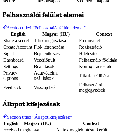
secure
biztonságos
Védelem állapota
Felhasználói felület elemei
Section titled “Felhasználói felület elemei”
English
Magyar (HU)
Context
Share a secret
Titok megosztása
Fő művelet
Create Account
Fiók létrehozása
Regisztráció
Sign In
Bejelentkezés
Hitelesítés
Dashboard
Vezérlőpult
Felhasználó főoldala
Settings
Beállítások
Konfigurációs oldal
Privacy
Adatvédelmi
Titkok beállításai
Options
beállítások
Felhasználói
Feedback
Visszajelzés
megjegyzések
Állapot kifejezések
Section titled “Állapot kifejezések”
English
Magyar (HU)
Context
received
megkapva
A titok megtekintésre került