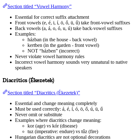
Section titled “Vowel Harmony”
Essential for correct suffix attachment
Front vowels (e, é, i, í, ö, ő, ü, ű) take front-vowel suffixes
Back vowels (a, á, o, ó, u, ú) take back-vowel suffixes
Examples:
házban (in the house - back vowel)
kertben (in the garden - front vowel)
NOT “házben” (incorrect)
Never violate vowel harmony rules
Incorrect vowel harmony sounds very unnatural to native
speakers
Diacritics (Ékezetek)
Section titled “Diacritics (Ékezetek)”
Essential and change meaning completely
Must be used correctly: á, é, í, ó, ö, ő, ú, ü, ű
Never omit or substitute
Examples where diacritics change meaning:
kor (age) vs kór (disease)
tuz (imperative: endure) vs tűz (fire)
Hungarian diacritics are not optional decorations