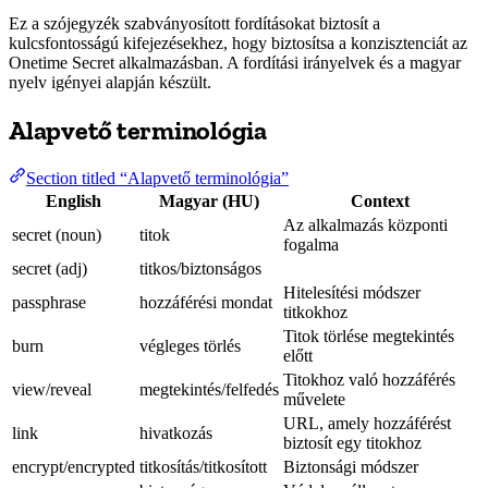
Ez a szójegyzék szabványosított fordításokat biztosít a
kulcsfontosságú kifejezésekhez, hogy biztosítsa a konzisztenciát az
Onetime Secret alkalmazásban. A fordítási irányelvek és a magyar
nyelv igényei alapján készült.
Alapvető terminológia
Section titled “Alapvető terminológia”
English
Magyar (HU)
Context
Az alkalmazás központi
secret (noun)
titok
fogalma
secret (adj)
titkos/biztonságos
Hitelesítési módszer
passphrase
hozzáférési mondat
titkokhoz
Titok törlése megtekintés
burn
végleges törlés
előtt
Titokhoz való hozzáférés
view/reveal
megtekintés/felfedés
művelete
URL, amely hozzáférést
link
hivatkozás
biztosít egy titokhoz
encrypt/encrypted
titkosítás/titkosított
Biztonsági módszer