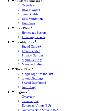
Custom Domains
Overview
How It Works
Setup Guide
DNS Validation
Use Cases
Free Plan
Homepage Secrets
Incoming Secrets
Identity Plus
Brand Guide
★
Email Sender
Privacy Options
Signin Settings
Member Invites
Team Plus
Single Sign-On (SSO)
★
Signup Settings
Shared Dashboard
Audit Log
Regions
Overview
Canada (CA)
European Union (EU)
Aotearoa New Zealand (NZ)