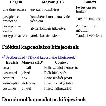
English
Magyar (HU)
Context
Fő biztonsági
one-time access
egyszeri hozzáférés
funkció
passphrase
hozzáférési mondattal való
További biztonság
protection
védelem
encrypted in
Adatvédelmi
átvitel közben titkosítva
transit
módszer
encrypted at rest
tároláskor titkosítva
Tárolási védelem
Fiókkal kapcsolatos kifejezések
Section titled “Fiókkal kapcsolatos kifejezések”
English
Magyar (HU)
Context
email
e-mail
Felhasználói azonosító
password
jelszó
Fiók hitelesítés
account
fiók
Felhasználói profil
subscription
előfizetés
Fizetős szolgáltatás
customer
ügyfél
Fizető felhasználó
Doménnel kapcsolatos kifejezések