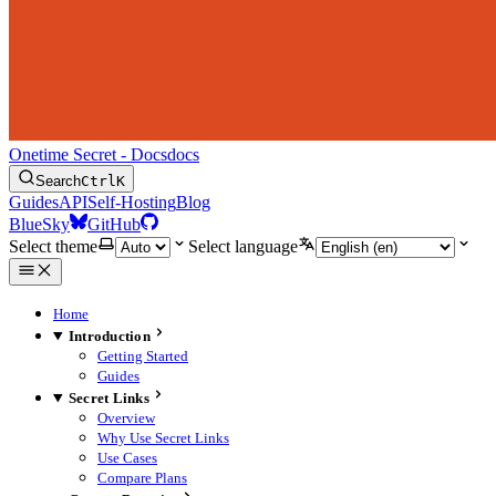
Onetime Secret - Docs
docs
Search
Ctrl
K
Guides
API
Self-Hosting
Blog
BlueSky
GitHub
Select theme
Select language
Home
Introduction
Getting Started
Guides
Secret Links
Overview
Why Use Secret Links
Use Cases
Compare Plans