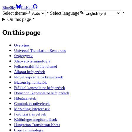
BlueSky
GitHub
Select theme
Select language
On this page
On this page
Overview
Universal Translation Resources
Szójegyzék
Alapvető terminológia
Felhasználói felület elemei
Állapot kifejezések
Idővel kapcsolatos kifejezések
Biztonsági funkciók
Fiókkal kapcsolatos kifejezések
Doménnel kapcsolatos kifejezések
Hibaüzenetek
Gombok és műveletek
Marketing kifejezések
Fordítási irányelvek
Különleges megfontolások
Hungarian Translation Notes
Core Terminology