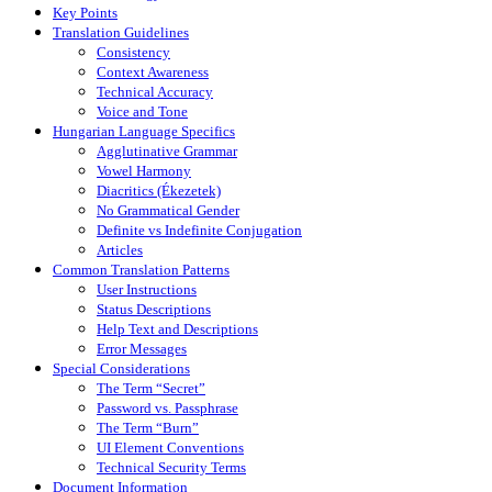
Key Points
Translation Guidelines
Consistency
Context Awareness
Technical Accuracy
Voice and Tone
Hungarian Language Specifics
Agglutinative Grammar
Vowel Harmony
Diacritics (Ékezetek)
No Grammatical Gender
Definite vs Indefinite Conjugation
Articles
Common Translation Patterns
User Instructions
Status Descriptions
Help Text and Descriptions
Error Messages
Special Considerations
The Term “Secret”
Password vs. Passphrase
The Term “Burn”
UI Element Conventions
Technical Security Terms
Document Information