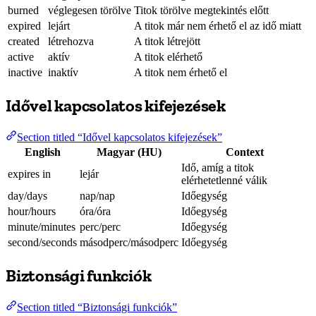
burned
véglegesen törölve
Titok törölve megtekintés előtt
expired
lejárt
A titok már nem érhető el az idő miatt
created
létrehozva
A titok létrejött
active
aktív
A titok elérhető
inactive
inaktív
A titok nem érhető el
Idővel kapcsolatos kifejezések
Section titled “Idővel kapcsolatos kifejezések”
English
Magyar (HU)
Context
Idő, amíg a titok
expires in
lejár
elérhetetlenné válik
day/days
nap/nap
Időegység
hour/hours
óra/óra
Időegység
minute/minutes
perc/perc
Időegység
second/seconds
másodperc/másodperc
Időegység
Biztonsági funkciók
Section titled “Biztonsági funkciók”