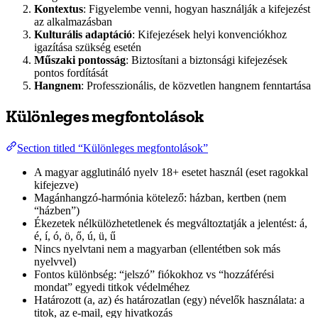
Kontextus
: Figyelembe venni, hogyan használják a kifejezést
az alkalmazásban
Kulturális adaptáció
: Kifejezések helyi konvenciókhoz
igazítása szükség esetén
Műszaki pontosság
: Biztosítani a biztonsági kifejezések
pontos fordítását
Hangnem
: Professzionális, de közvetlen hangnem fenntartása
Különleges megfontolások
Section titled “Különleges megfontolások”
A magyar agglutináló nyelv 18+ esetet használ (eset ragokkal
kifejezve)
Magánhangzó-harmónia kötelező: házban, kertben (nem
“házben”)
Ékezetek nélkülözhetetlenek és megváltoztatják a jelentést: á,
é, í, ó, ö, ő, ú, ü, ű
Nincs nyelvtani nem a magyarban (ellentétben sok más
nyelvvel)
Fontos különbség: “jelszó” fiókokhoz vs “hozzáférési
mondat” egyedi titkok védelméhez
Határozott (a, az) és határozatlan (egy) névelők használata: a
titok, az e-mail, egy hivatkozás