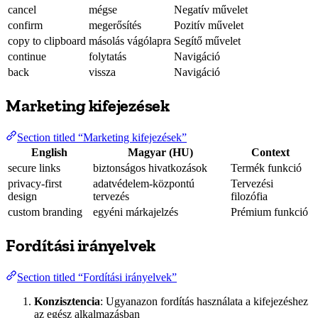
cancel
mégse
Negatív művelet
confirm
megerősítés
Pozitív művelet
copy to clipboard
másolás vágólapra
Segítő művelet
continue
folytatás
Navigáció
back
vissza
Navigáció
Marketing kifejezések
Section titled “Marketing kifejezések”
English
Magyar (HU)
Context
secure links
biztonságos hivatkozások
Termék funkció
privacy-first
adatvédelem-központú
Tervezési
design
tervezés
filozófia
custom branding
egyéni márkajelzés
Prémium funkció
Fordítási irányelvek
Section titled “Fordítási irányelvek”
Konzisztencia
: Ugyanazon fordítás használata a kifejezéshez
az egész alkalmazásban