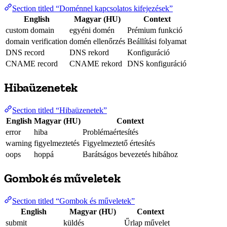
Section titled “Doménnel kapcsolatos kifejezések”
English
Magyar (HU)
Context
custom domain
egyéni domén
Prémium funkció
domain verification
domén ellenőrzés
Beállítási folyamat
DNS record
DNS rekord
Konfiguráció
CNAME record
CNAME rekord
DNS konfiguráció
Hibaüzenetek
Section titled “Hibaüzenetek”
English
Magyar (HU)
Context
error
hiba
Problémaértesítés
warning
figyelmeztetés
Figyelmeztető értesítés
oops
hoppá
Barátságos bevezetés hibához
Gombok és műveletek
Section titled “Gombok és műveletek”
English
Magyar (HU)
Context
submit
küldés
Űrlap művelet