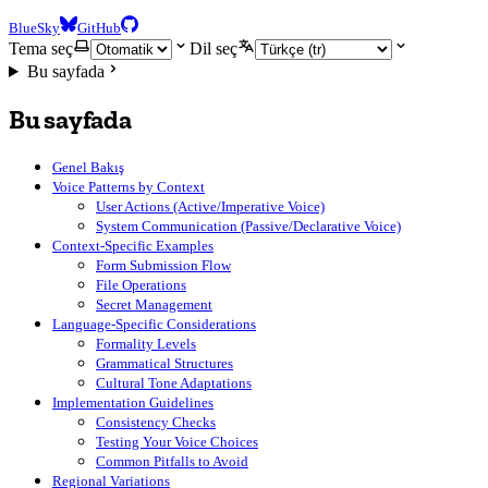
BlueSky
GitHub
Tema seç
Dil seç
Bu sayfada
Bu sayfada
Genel Bakış
Voice Patterns by Context
User Actions (Active/Imperative Voice)
System Communication (Passive/Declarative Voice)
Context-Specific Examples
Form Submission Flow
File Operations
Secret Management
Language-Specific Considerations
Formality Levels
Grammatical Structures
Cultural Tone Adaptations
Implementation Guidelines
Consistency Checks
Testing Your Voice Choices
Common Pitfalls to Avoid
Regional Variations