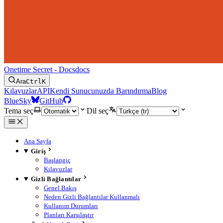
Onetime Secret - Docs
docs
Ara
Ctrl
K
Kılavuzlar
API
Kendi Sunucunuzda Barındırma
Blog
BlueSky
GitHub
Tema seç
Dil seç
Ana Sayfa
Giriş
Başlangıç
Kılavuzlar
Gizli Bağlantılar
Genel Bakış
Neden Gizli Bağlantılar Kullanmalı
Kullanım Durumları
Planları Karşılaştır