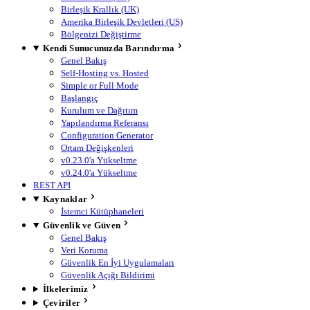
Birleşik Krallık (UK)
Amerika Birleşik Devletleri (US)
Bölgenizi Değiştirme
Kendi Sunucunuzda Barındırma
Genel Bakış
Self-Hosting vs. Hosted
Simple or Full Mode
Başlangıç
Kurulum ve Dağıtım
Yapılandırma Referansı
Configuration Generator
Ortam Değişkenleri
v0.23.0'a Yükseltme
v0.24.0'a Yükseltme
REST API
Kaynaklar
İstemci Kütüphaneleri
Güvenlik ve Güven
Genel Bakış
Veri Koruma
Güvenlik En İyi Uygulamaları
Güvenlik Açığı Bildirimi
İlkelerimiz
Çeviriler