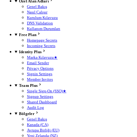
Özel Alan Adları
Genel Bakış
Nasıl Çalışır
Kurulum Kılavuzu
DNS Validation
Kullanım Durumları
Free Plan
Homepage Secrets
Incoming Secrets
Identity Plus
Marka Kılavuzu
★
Email Sender
Privacy Options
Signin Settings
Member Invites
Team Plus
Single Sign-On (SSO)
★
Signup Settings
Shared Dashboard
Audit Log
Bölgeler
Genel Bakış
Kanada (CA)
Avrupa Birliği (EU)
Yeni Zelanda (NZ)