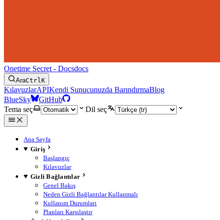
Onetime Secret - Docs
docs
Ara
Ctrl
K
Kılavuzlar
API
Kendi Sunucunuzda Barındırma
Blog
BlueSky
GitHub
Tema seç
Dil seç
Ana Sayfa
Giriş
Başlangıç
Kılavuzlar
Gizli Bağlantılar
Genel Bakış
Neden Gizli Bağlantılar Kullanmalı
Kullanım Durumları
Planları Karşılaştır