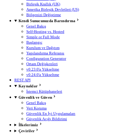
Birleşik Krallık (UK)
Amerika Birleşik Devletleri (US)
Bölgenizi Değiştirme
Kendi Sunucunuzda Barındırma
Genel Bakış
Self-Hosting vs. Hosted
Simple or Full Mode
Başlangıç
Kurulum ve Dağıtım
Yapılandırma Referansı
Configuration Generator
Ortam Değişkenleri
v0.23.0'a Yükseltme
v0.24.0'a Yükseltme
REST API
Kaynaklar
İstemci Kütüphaneleri
Güvenlik ve Güven
Genel Bakış
Veri Koruma
Güvenlik En İyi Uygulamaları
Güvenlik Açığı Bildirimi
İlkelerimiz
Çeviriler