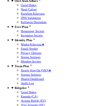
Özel Alan Adları
Genel Bakış
Nasıl Çalışır
Kurulum Kılavuzu
DNS Validation
Kullanım Durumları
Free Plan
Homepage Secrets
Incoming Secrets
Identity Plus
Marka Kılavuzu
★
Email Sender
Privacy Options
Signin Settings
Member Invites
Team Plus
Single Sign-On (SSO)
★
Signup Settings
Shared Dashboard
Audit Log
Bölgeler
Genel Bakış
Kanada (CA)
Avrupa Birliği (EU)
Yeni Zelanda (NZ)