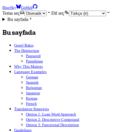
BlueSky
GitHub
Tema seç
Dil seç
Bu sayfada
Bu sayfada
Genel Bakış
The Distinction
Password
Passphrase
Why This Matters
Language Examples
German
Spanish
Bulgarian
Japanese
Korean
French
Translation Strategies
Option 1: Loan Word Approach
Option 2: Descriptive Compound
Option 3: Functional Description
Guidelines