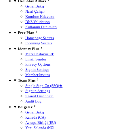
Özel Alan Adları
Genel Bakış
Nasıl Çalışır
Kurulum Kılavuzu
DNS Validation
Kullanım Durumları
Free Plan
Homepage Secrets
Incoming Secrets
Identity Plus
Marka Kılavuzu
★
Email Sender
Privacy Options
Signin Settings
Member Invites
Team Plus
Single Sign-On (SSO)
★
Signup Settings
Shared Dashboard
Audit Log
Bölgeler
Genel Bakış
Kanada (CA)
Avrupa Birliği (EU)
Yeni Zelanda (NZ)