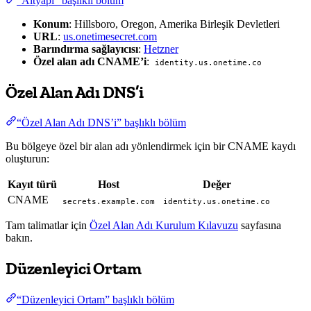
“Altyapı” başlıklı bölüm
Konum
: Hillsboro, Oregon, Amerika Birleşik Devletleri
URL
:
us.onetimesecret.com
Barındırma sağlayıcısı
:
Hetzner
Özel alan adı CNAME’i
:
identity.us.onetime.co
Özel Alan Adı DNS’i
“Özel Alan Adı DNS’i” başlıklı bölüm
Bu bölgeye özel bir alan adı yönlendirmek için bir CNAME kaydı
oluşturun:
Kayıt türü
Host
Değer
CNAME
secrets.example.com
identity.us.onetime.co
Tam talimatlar için
Özel Alan Adı Kurulum Kılavuzu
sayfasına
bakın.
Düzenleyici Ortam
“Düzenleyici Ortam” başlıklı bölüm