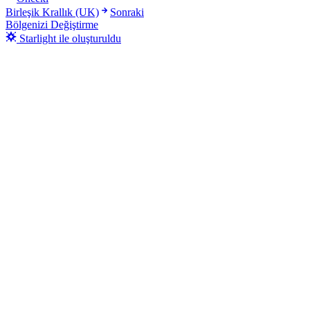
Birleşik Krallık (UK)
Sonraki
Bölgenizi Değiştirme
Starlight ile oluşturuldu