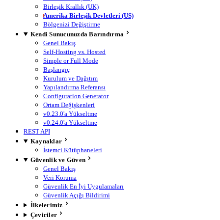
Birleşik Krallık (UK)
Amerika Birleşik Devletleri (US)
Bölgenizi Değiştirme
Kendi Sunucunuzda Barındırma
Genel Bakış
Self-Hosting vs. Hosted
Simple or Full Mode
Başlangıç
Kurulum ve Dağıtım
Yapılandırma Referansı
Configuration Generator
Ortam Değişkenleri
v0.23.0'a Yükseltme
v0.24.0'a Yükseltme
REST API
Kaynaklar
İstemci Kütüphaneleri
Güvenlik ve Güven
Genel Bakış
Veri Koruma
Güvenlik En İyi Uygulamaları
Güvenlik Açığı Bildirimi
İlkelerimiz
Çeviriler