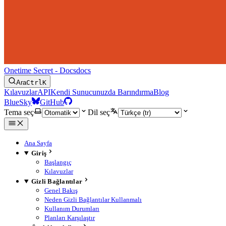
Onetime Secret - Docs
docs
Ara
Ctrl
K
Kılavuzlar
API
Kendi Sunucunuzda Barındırma
Blog
BlueSky
GitHub
Tema seç
Dil seç
Ana Sayfa
Giriş
Başlangıç
Kılavuzlar
Gizli Bağlantılar
Genel Bakış
Neden Gizli Bağlantılar Kullanmalı
Kullanım Durumları
Planları Karşılaştır