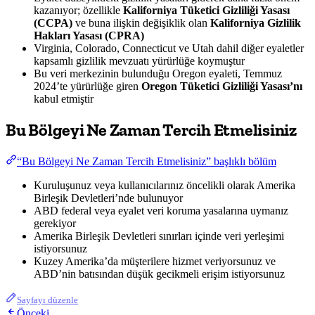
kazanıyor; özellikle
Kaliforniya Tüketici Gizliliği Yasası
(CCPA)
ve buna ilişkin değişiklik olan
Kaliforniya Gizlilik
Hakları Yasası (CPRA)
Virginia, Colorado, Connecticut ve Utah dahil diğer eyaletler
kapsamlı gizlilik mevzuatı yürürlüğe koymuştur
Bu veri merkezinin bulunduğu Oregon eyaleti, Temmuz
2024’te yürürlüğe giren
Oregon Tüketici Gizliliği Yasası’nı
kabul etmiştir
Bu Bölgeyi Ne Zaman Tercih Etmelisiniz
“Bu Bölgeyi Ne Zaman Tercih Etmelisiniz” başlıklı bölüm
Kuruluşunuz veya kullanıcılarınız öncelikli olarak Amerika
Birleşik Devletleri’nde bulunuyor
ABD federal veya eyalet veri koruma yasalarına uymanız
gerekiyor
Amerika Birleşik Devletleri sınırları içinde veri yerleşimi
istiyorsunuz
Kuzey Amerika’da müşterilere hizmet veriyorsunuz ve
ABD’nin batısından düşük gecikmeli erişim istiyorsunuz
Sayfayı düzenle
Önceki